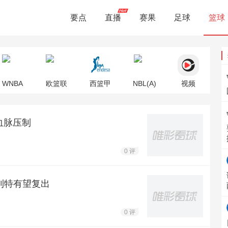
要点
直播
赛果
足球
篮球
WNBA
欧篮联
西篮甲
NBL(A)
视频
血脉压制
0 评
利特有望复出
0 评