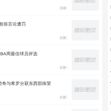
0 评
后粗俗言论遭罚
0 评
NBA周最佳球员评选
0 评
契奇与希罗分获东西部殊荣
0 评