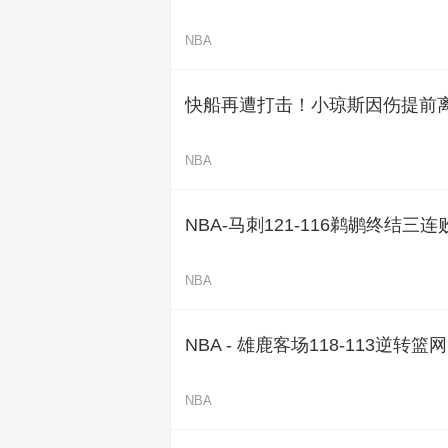
NBA
快船再遭打击！小琼斯因伤提前
NBA
NBA-马刺121-116鹈鹕终结
NBA
NBA - 雄鹿客场118-113逆转
NBA