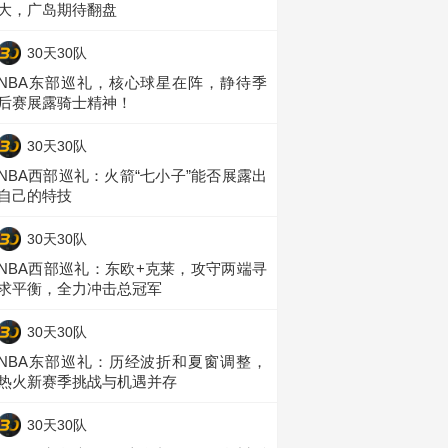
大，广岛期待翻盘
30天30队
NBA东部巡礼，核心球星在阵，静待季
后赛展露骑士精神！
30天30队
NBA西部巡礼：火箭“七小子”能否展露出
自己的特技
30天30队
NBA西部巡礼：东欧+克莱，攻守两端寻
求平衡，全力冲击总冠军
30天30队
NBA东部巡礼：历经波折和夏窗调整，
热火新赛季挑战与机遇并存
30天30队