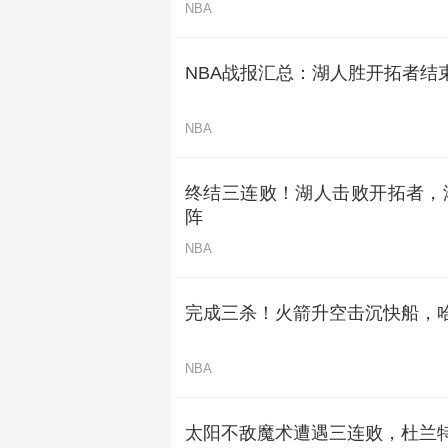
NBA
NBA战报汇总：湖人胜开拓者结
NBA
终结三连败！湖人击败开拓者，浓眉3
阵
NBA
完成三杀！火箭升空击沉快船，哈
NBA
太阳不敌魔术遭遇三连败，杜兰