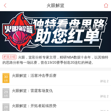
火眼解篮
栏目介绍
火眼，篮彩分析专家主理，精研NBA数据十余年，以其独特
的思路分析每一场比赛，曾在19/20赛季创造20连红的神迹。
火眼解篮：活塞冲击季后赛
30
3月
评论 2
火眼解篮：雷霆客场复仇
29
3月
评论 2
火眼解篮：开拓者延续胜势
28
3月