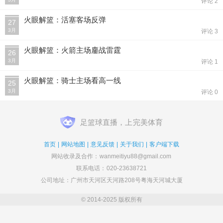
评论 2
火眼解篮：活塞客场反弹
27
3月
评论 3
火眼解篮：火箭主场鏖战雷霆
26
3月
评论 1
火眼解篮：骑士主场看高一线
25
3月
评论 0
足篮球直播，上
完美体育
首页
|
网站地图
|
意见反馈
|
关于我们
|
客户端下载
网站收录及合作：
wanmeitiyu88@gmail.com
联系电话：
020-23638721
公司地址：广州市天河区天河路208号粤海天河城大厦
© 2014-2025 版权所有