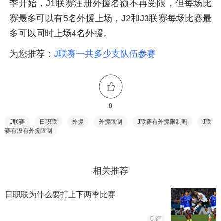
季开始，J1联赛注册外援名额不再受限，但每场比
赛最多可以有5名外援上场‌，J2和J3联赛每场比赛最
多可以同时上场4名外援。
为您推荐：
J联赛一共多少支队伍参赛
0
J联赛
日职联
外援
外援限制
J联赛有外援限制吗
J联
赛有没有外援限制
相关推荐
日职联为什么要打上下两季比赛
0 评