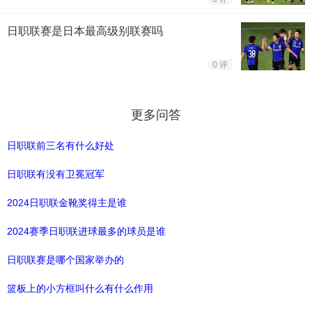
日职联赛是日本最高级别联赛吗
0 评
更多问答
日职联前三名有什么好处
日职联有没有卫冕冠军
2024日职联金靴奖得主是谁
2024赛季日职联进球最多的球员是谁
日职联赛是哪个国家举办的
篮板上的小方框叫什么有什么作用