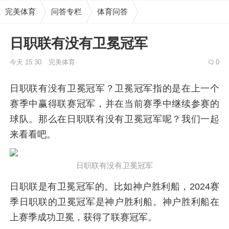
完美体育
问答专栏
体育问答
日职联有没有卫冕冠军
今天 15:30
完美体育
0
日职联有没有卫冕冠军？卫冕冠军指的是在上一个
赛季中赢得联赛冠军，并在当前赛季中继续参赛的
球队。那么在日职联有没有卫冕冠军呢？我们一起
来看看吧。
日职联有没有卫冕冠军
日职联是有卫冕冠军的。比如神户胜利船，‌2024赛
季日职联的卫冕冠军是神户胜利船‌。神户胜利船在
上赛季成功卫冕，获得了联赛冠军‌。