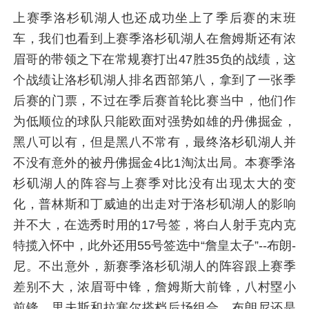
上赛季洛杉矶湖人也还成功坐上了季后赛的末班
车，我们也看到上赛季洛杉矶湖人在詹姆斯还有浓
眉哥的带领之下在常规赛打出47胜35负的战绩，这
个战绩让洛杉矶湖人排名西部第八，拿到了一张季
后赛的门票，不过在季后赛首轮比赛当中，他们作
为低顺位的球队只能欧面对强势如雄的丹佛掘金，
黑八可以有，但是黑八不常有，最终洛杉矶湖人并
不没有意外的被丹佛掘金4比1淘汰出局。本赛季洛
杉矶湖人的阵容与上赛季对比没有出现太大的变
化，普林斯和丁威迪的出走对于洛杉矶湖人的影响
并不大，在选秀时用的17号签，将白人射手克内克
特揽入怀中，此外还用55号签选中“詹皇太子”--布朗-
尼。不出意外，新赛季洛杉矶湖人的阵容跟上赛季
差别不大，浓眉哥中锋，詹姆斯大前锋，八村塁小
前锋、里夫斯和拉塞尔搭档后场组合，布朗尼还是