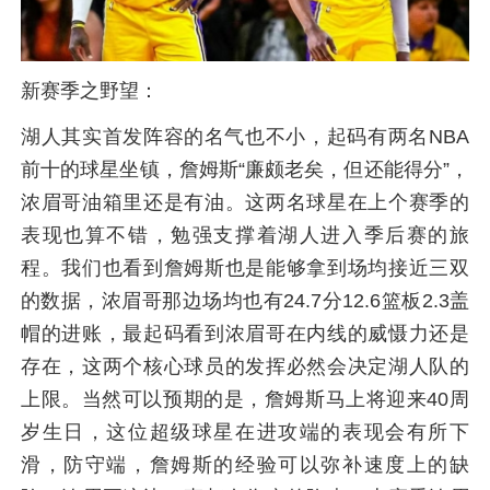
新赛季之野望：
湖人其实首发阵容的名气也不小，起码有两名NBA
前十的球星坐镇，詹姆斯“廉颇老矣，但还能得分”，
浓眉哥油箱里还是有油。这两名球星在上个赛季的
表现也算不错，勉强支撑着湖人进入季后赛的旅
程。我们也看到詹姆斯也是能够拿到场均接近三双
的数据，浓眉哥那边场均也有24.7分12.6篮板2.3盖
帽的进账，最起码看到浓眉哥在内线的威慑力还是
存在，这两个核心球员的发挥必然会决定湖人队的
上限。当然可以预期的是，詹姆斯马上将迎来40周
岁生日，这位超级球星在进攻端的表现会有所下
滑，防守端，詹姆斯的经验可以弥补速度上的缺