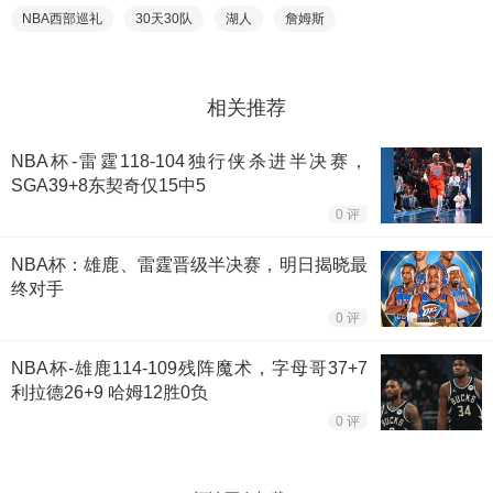
NBA西部巡礼
30天30队
湖人
詹姆斯
相关推荐
NBA杯-雷霆118-104独行侠杀进半决赛，
SGA39+8东契奇仅15中5
0 评
NBA杯：雄鹿、雷霆晋级半决赛，明日揭晓最
终对手
0 评
NBA杯-雄鹿114-109残阵魔术，字母哥37+7
利拉德26+9 哈姆12胜0负
0 评