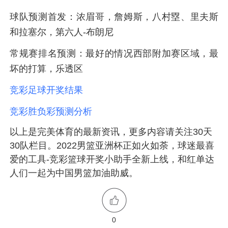
球队预测首发：浓眉哥，詹姆斯，八村塁、里夫斯
和拉塞尔，第六人-布朗尼
常规赛排名预测：最好的情况西部附加赛区域，最
坏的打算，乐透区
竞彩足球开奖结果
竞彩胜负彩预测分析
以上是
完美体育
的最新资讯，更多内容请关注
30天
30队
栏目。2022男篮亚洲杯正如火如荼，球迷最喜
爱的工具-
竞彩篮球开奖
小助手全新上线，和
红单达
人
们一起为中国男篮加油助威。
0