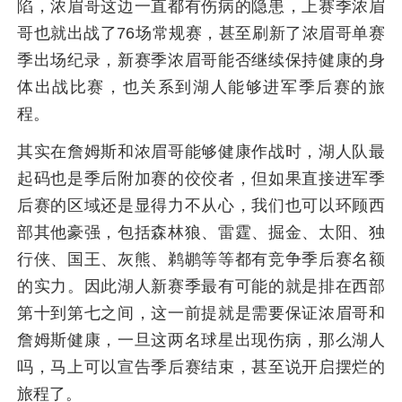
陷，浓眉哥这边一直都有伤病的隐患，上赛季浓眉
哥也就出战了76场常规赛，甚至刷新了浓眉哥单赛
季出场纪录，新赛季浓眉哥能否继续保持健康的身
体出战比赛，也关系到湖人能够进军季后赛的旅
程。
其实在詹姆斯和浓眉哥能够健康作战时，湖人队最
起码也是季后附加赛的佼佼者，但如果直接进军季
后赛的区域还是显得力不从心，我们也可以环顾西
部其他豪强，包括森林狼、雷霆、掘金、太阳、独
行侠、国王、灰熊、鹈鹕等等都有竞争季后赛名额
的实力。因此湖人新赛季最有可能的就是排在西部
第十到第七之间，这一前提就是需要保证浓眉哥和
詹姆斯健康，一旦这两名球星出现伤病，那么湖人
吗，马上可以宣告季后赛结束，甚至说开启摆烂的
旅程了。