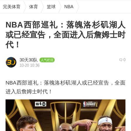
完美体育
体育
篮球
NBA
NBA西部巡礼：落魄洛杉矶湖人
或已经宣告，全面进入后詹姆士时
代！
30天30队
0
人气栏目
10-20 10:36
NBA西部巡礼：落魄洛杉矶湖人或已经宣告，全面
进入后詹姆士时代！