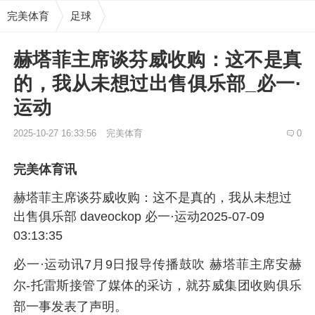
完美体育
足球
赫塔菲主席谈芬威收购：这不是真
的，我从未想过出售俱乐部_必一·
运动
2025-10-27 16:33:56
完美体育
0
完美体育讯
赫塔菲主席谈芬威收购：这不是真的，我从未想过
出售俱乐部 daveockop 必一·运动2025-07-09
03:13:35
必一·运动讯7月9日报导传播鼓吹 赫塔菲主席安赫
尔-托雷斯接管了媒体的采访，就芬威集团收购俱乐
部一事发表了声明。