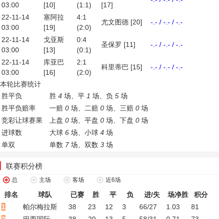
03:00
[10]
(1:1)
[17]
22-11-14
塞阿拉
4:1
尤文图德
[20]
-.-
/
-.-
/
-.-
03:00
[19]
(2:0)
22-11-14
戈亚斯
0:4
圣保罗
[11]
-.-
/
-.-
/
-.-
03:00
[13]
(0:1)
22-11-14
库亚巴
2:1
科里蒂巴
[15]
-.-
/
-.-
/
-.-
03:00
[16]
(2:0)
本轮比赛统计
胜平负
胜
4
场、平
1
场、负
5
场
胜平负赔率
一赔
0
场、二赔
0
场、三赔
0
场
竞彩让球赛果
上盘
0
场、平盘
0
场、下盘
0
场
进球数
大球
6
场、小球
4
场
单双
单数
7
场、双数
3
场
联赛积分榜
总
主场
客场
近6场
排名
球队
已赛
胜
平
负
进/失
场净胜
积分
1
帕尔梅拉斯
38
23
12
3
66/27
1.03
81