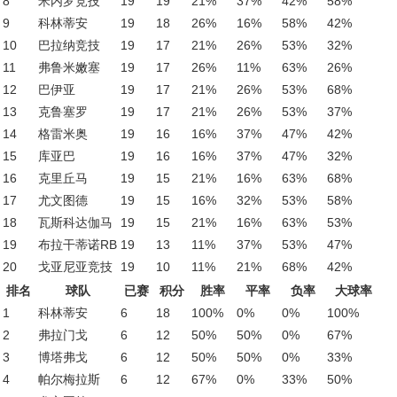
8
米内罗竞技
19
19
21%
37%
42%
58%
9
科林蒂安
19
18
26%
16%
58%
42%
10
巴拉纳竞技
19
17
21%
26%
53%
32%
11
弗鲁米嫩塞
19
17
26%
11%
63%
26%
12
巴伊亚
19
17
21%
26%
53%
68%
13
克鲁塞罗
19
17
21%
26%
53%
37%
14
格雷米奥
19
16
16%
37%
47%
42%
15
库亚巴
19
16
16%
37%
47%
32%
16
克里丘马
19
15
21%
16%
63%
68%
17
尤文图德
19
15
16%
32%
53%
58%
18
瓦斯科达伽马
19
15
21%
16%
63%
53%
19
布拉干蒂诺RB
19
13
11%
37%
53%
47%
20
戈亚尼亚竞技
19
10
11%
21%
68%
42%
排名
球队
已赛
积分
胜率
平率
负率
大球率
1
科林蒂安
6
18
100%
0%
0%
100%
2
弗拉门戈
6
12
50%
50%
0%
67%
3
博塔弗戈
6
12
50%
50%
0%
33%
4
帕尔梅拉斯
6
12
67%
0%
33%
50%