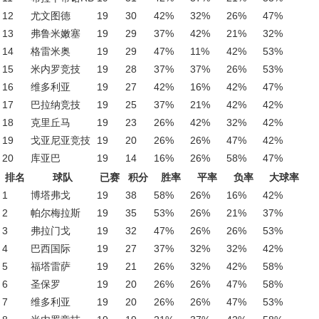
12
尤文图德
19
30
42%
32%
26%
47%
13
弗鲁米嫩塞
19
29
37%
42%
21%
32%
14
格雷米奥
19
29
47%
11%
42%
53%
15
米内罗竞技
19
28
37%
37%
26%
53%
16
维多利亚
19
27
42%
16%
42%
47%
17
巴拉纳竞技
19
25
37%
21%
42%
42%
18
克里丘马
19
23
26%
42%
32%
42%
19
戈亚尼亚竞技
19
20
26%
26%
47%
42%
20
库亚巴
19
14
16%
26%
58%
47%
排名
球队
已赛
积分
胜率
平率
负率
大球率
1
博塔弗戈
19
38
58%
26%
16%
42%
2
帕尔梅拉斯
19
35
53%
26%
21%
37%
3
弗拉门戈
19
32
47%
26%
26%
53%
4
巴西国际
19
27
37%
32%
32%
42%
5
福塔雷萨
19
21
26%
32%
42%
58%
6
圣保罗
19
20
26%
26%
47%
58%
7
维多利亚
19
20
26%
26%
47%
53%