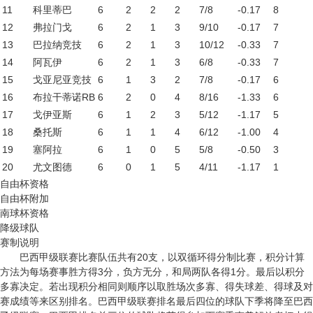
11
科里蒂巴
6
2
2
2
7/8
-0.17
8
12
弗拉门戈
6
2
1
3
9/10
-0.17
7
13
巴拉纳竞技
6
2
1
3
10/12
-0.33
7
14
阿瓦伊
6
2
1
3
6/8
-0.33
7
15
戈亚尼亚竞技
6
1
3
2
7/8
-0.17
6
16
布拉干蒂诺RB
6
2
0
4
8/16
-1.33
6
17
戈伊亚斯
6
1
2
3
5/12
-1.17
5
18
桑托斯
6
1
1
4
6/12
-1.00
4
19
塞阿拉
6
1
0
5
5/8
-0.50
3
20
尤文图德
6
0
1
5
4/11
-1.17
1
自由杯资格
自由杯附加
南球杯资格
降级球队
赛制说明
巴西甲级联赛比赛队伍共有20支，以双循环得分制比赛，积分计算
方法为每场赛事胜方得3分，负方无分，和局两队各得1分。最后以积分
多寡决定。若出现积分相同则顺序以取胜场次多寡、得失球差、得球及对
赛成绩等来区别排名。巴西甲级联赛排名最后四位的球队下季将降至巴西