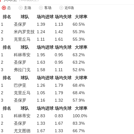
总
主场
客场
近6场
排名
球队
场均进球
场均失球
大球率
1
圣保罗
1.39
1.13
60.5%
2
米内罗竞技
1.24
1.42
55.3%
3
克里丘马
1.11
1.61
55.3%
排名
球队
场均进球
场均失球
大球率
1
科林蒂安
1.95
0.95
63.2%
2
圣保罗
1.63
0.95
63.2%
3
弗拉门戈
1.58
1.11
52.6%
排名
球队
场均进球
场均失球
大球率
1
巴伊亚
1.26
1.79
68.4%
2
克里丘马
1.05
1.79
68.4%
3
圣保罗
1.16
1.32
57.9%
排名
球队
场均进球
场均失球
大球率
1
科林蒂安
2.83
0.83
100.0%
2
圣保罗
1.33
1.67
83.3%
3
尤文图德
1.67
1.33
66.7%