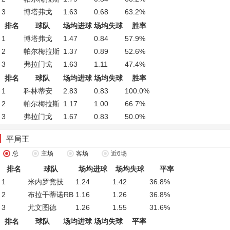
3
博塔弗戈
1.63
0.68
63.2%
排名
球队
场均进球
场均失球
胜率
1
博塔弗戈
1.47
0.84
57.9%
2
帕尔梅拉斯
1.37
0.89
52.6%
3
弗拉门戈
1.63
1.11
47.4%
排名
球队
场均进球
场均失球
胜率
1
科林蒂安
2.83
0.83
100.0%
2
帕尔梅拉斯
1.17
1.00
66.7%
3
弗拉门戈
1.67
0.83
50.0%
平局王
总
主场
客场
近6场
排名
球队
场均进球
场均失球
平率
1
米内罗竞技
1.24
1.42
36.8%
2
布拉干蒂诺RB
1.16
1.26
36.8%
3
尤文图德
1.26
1.55
31.6%
排名
球队
场均进球
场均失球
平率