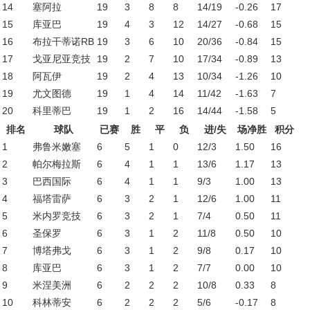
14
塞阿拉
19
3
8
8
14/19
-0.26
17
15
库亚巴
19
4
3
12
14/27
-0.68
15
16
布拉干蒂诺RB
19
3
6
10
20/36
-0.84
15
17
戈亚尼亚竞技
19
2
7
10
17/34
-0.89
13
18
阿瓦伊
19
2
4
13
10/34
-1.26
10
19
尤文图德
19
1
4
14
11/42
-1.63
7
20
科里蒂巴
19
1
2
16
14/44
-1.58
5
排名
球队
已赛
胜
平
负
进/失
场净胜
积分
1
弗鲁米嫩塞
6
5
1
0
12/3
1.50
16
2
帕尔梅拉斯
6
4
1
1
13/6
1.17
13
3
巴西国际
6
4
1
1
9/3
1.00
13
4
福塔雷萨
6
3
2
1
12/6
1.00
11
5
米内罗竞技
6
3
2
1
7/4
0.50
11
6
圣保罗
6
3
1
2
11/8
0.50
10
7
博塔弗戈
6
3
1
2
9/8
0.17
10
8
库亚巴
6
3
1
2
7/7
0.00
10
9
米涅美洲
6
2
2
2
10/8
0.33
8
10
科林蒂安
6
2
2
2
5/6
-0.17
8