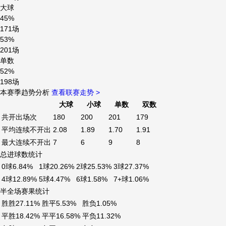
大球
45%
171场
53%
201场
单数
52%
198场
本赛季趋势分析
查看联赛走势 >
大球
小球
单数
双数
共开出场次
180
200
201
179
平均连续不开出
2.08
1.89
1.70
1.91
最大连续不开出
7
6
9
8
总进球数统计
0球
6.84%
1球
20.26%
2球
25.53%
3球
27.37%
4球
12.89%
5球
4.47%
6球
1.58%
7+球
1.06%
半全场赛果统计
胜胜
27.11%
胜平
5.53%
胜负
1.05%
平胜
18.42%
平平
16.58%
平负
11.32%