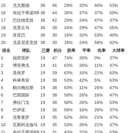
15
尤文图德
38
45
29%
32%
40%
53%
16
布拉干蒂诺RB
38
44
26%
37%
37%
50%
17
巴拉纳竞技
38
42
29%
24%
47%
37%
18
克里丘马
38
38
24%
29%
47%
55%
19
库亚巴
38
30
16%
32%
53%
40%
20
戈亚尼亚竞技
38
30
18%
24%
58%
42%
排名
球队
已赛
积分
胜率
平率
负率
大球率
1
福塔雷萨
19
47
74%
26%
0%
37%
2
博塔弗戈
19
41
63%
26%
11%
47%
3
圣保罗
19
39
63%
16%
21%
63%
4
科林蒂安
19
38
53%
42%
5%
63%
5
帕尔梅拉斯
19
38
63%
11%
26%
47%
6
巴西国际
19
38
58%
26%
16%
47%
7
弗拉门戈
19
38
58%
26%
16%
53%
8
巴伊亚
19
36
58%
16%
26%
37%
9
克鲁塞罗
19
35
53%
26%
21%
47%
10
瓦斯科达伽马
19
35
53%
26%
21%
47%
11
布拉干蒂诺RB
19
31
42%
37%
21%
53%