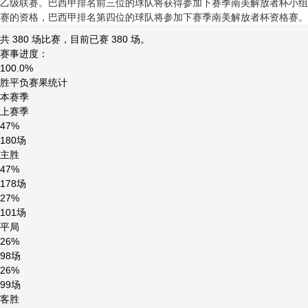
乙级联赛。巴西甲排名前三位的球队将获得参加下赛季南美解放者杯小组
赛的资格，巴西甲排名第四位的球队将参加下赛季南美解放者杯资格赛。
共
380
场比赛，目前已赛
380
场。
赛事进度：
100.0%
胜平负赛果统计
本赛季
上赛季
47%
180场
主胜
47%
178场
27%
101场
平局
26%
98场
26%
99场
客胜