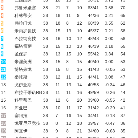
2
巴西国际
38
20
13
5
58/31
0.71
73
3
弗鲁米嫩塞
38
21
7
10
63/41
0.58
70
4
科林蒂安
38
18
11
9
44/36
0.21
65
5
弗拉门戈
38
18
8
12
60/39
0.55
62
6
米内罗竞技
38
15
13
10
45/37
0.21
58
7
巴拉纳竞技
38
16
10
12
48/48
0.00
58
8
福塔雷萨
38
15
10
13
46/39
0.18
55
9
圣保罗
38
13
15
10
55/42
0.34
54
10
米涅美洲
38
15
8
15
40/40
0.00
53
11
博塔弗戈
38
15
8
15
41/43
-0.05
53
12
桑托斯
38
12
11
15
44/41
0.08
47
13
戈伊亚斯
38
11
13
14
40/53
-0.34
46
14
布拉干蒂诺RB
38
11
11
16
49/59
-0.26
44
15
科里蒂巴
38
12
6
20
39/60
-0.55
42
16
库亚巴
38
10
11
17
31/42
-0.29
41
17
塞阿拉
38
7
16
15
34/41
-0.18
37
18
戈亚尼亚竞技
38
8
12
18
39/57
-0.47
36
19
阿瓦伊
38
9
8
21
34/60
-0.68
35