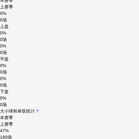
本赛季
上赛季
0%
0场
上盘
0%
0场
0%
0场
平盘
0%
0场
0%
0场
下盘
0%
0场
大小球和单双统计
?
本赛季
上赛季
47%
180场