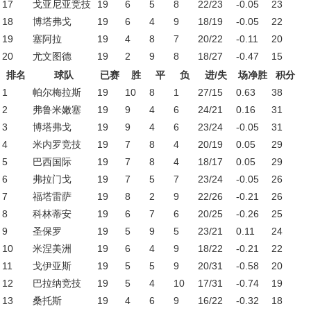
17
戈亚尼亚竞技
19
6
5
8
22/23
-0.05
23
18
博塔弗戈
19
6
4
9
18/19
-0.05
22
19
塞阿拉
19
4
8
7
20/22
-0.11
20
20
尤文图德
19
2
9
8
18/27
-0.47
15
排名
球队
已赛
胜
平
负
进/失
场净胜
积分
1
帕尔梅拉斯
19
10
8
1
27/15
0.63
38
2
弗鲁米嫩塞
19
9
4
6
24/21
0.16
31
3
博塔弗戈
19
9
4
6
23/24
-0.05
31
4
米内罗竞技
19
7
8
4
20/19
0.05
29
5
巴西国际
19
7
8
4
18/17
0.05
29
6
弗拉门戈
19
7
5
7
23/24
-0.05
26
7
福塔雷萨
19
8
2
9
22/26
-0.21
26
8
科林蒂安
19
6
7
6
20/25
-0.26
25
9
圣保罗
19
5
9
5
23/21
0.11
24
10
米涅美洲
19
6
4
9
18/22
-0.21
22
11
戈伊亚斯
19
5
5
9
20/31
-0.58
20
12
巴拉纳竞技
19
5
4
10
17/31
-0.74
19
13
桑托斯
19
4
6
9
16/22
-0.32
18