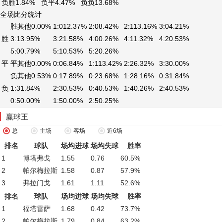
负胜
1.84%
负平
4.47%
负负
13.68%
全场比分统计
胜其他
0.00%
1:0
12.37%
2:0
8.42%
2:1
13.16%
3:0
4.21%
胜
3:1
3.95%
3:2
1.58%
4:0
0.26%
4:1
1.32%
4:2
0.53%
5:0
0.79%
5:1
0.53%
5:2
0.26%
平
平其他
0.00%
0:0
6.84%
1:1
13.42%
2:2
6.32%
3:3
0.00%
负其他
0.53%
0:1
7.89%
0:2
3.68%
1:2
8.16%
0:3
1.84%
负
1:3
1.84%
2:3
0.53%
0:4
0.53%
1:4
0.26%
2:4
0.53%
0:5
0.00%
1:5
0.00%
2:5
0.25%
赢球王
总
主场
客场
近6场
排名
球队
场均进球
场均失球
胜率
1
博塔弗戈
1.55
0.76
60.5%
2
帕尔梅拉斯
1.58
0.87
57.9%
3
弗拉门戈
1.61
1.11
52.6%
排名
球队
场均进球
场均失球
胜率
1
福塔雷萨
1.68
0.42
73.7%
2
帕尔梅拉斯
1.79
0.84
63.2%