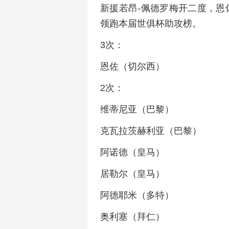
新援若昂-佩德罗梅开二度，恩
领跑本届世俱杯助攻榜。
3次：
恩佐（切尔西）
2次：
维蒂尼亚（巴黎）
克瓦拉茨赫利亚（巴黎）
阿诺德（皇马）
居勒尔（皇马）
阿德耶米（多特）
奥利塞（拜仁）