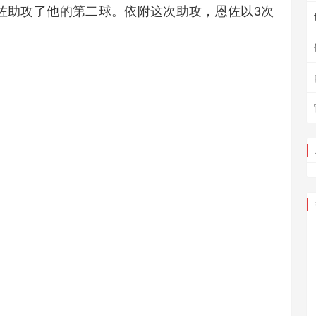
佐助攻了他的第二球。依附这次助攻，恩佐以3次