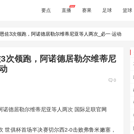
要点
直播
赛果
足球
篮球
恩佐3次领跑，阿诺德居勒尔维蒂尼亚等人两次_必一·运动
3次领跑，阿诺德居勒尔维蒂尼
动
0
阿诺德居勒尔维蒂尼亚等人两次 国际足联官网
吹 世俱杯首场半决赛切尔西2-0击败弗鲁米嫩塞，