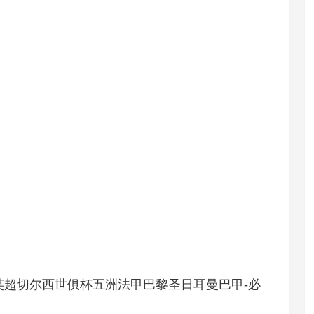
英超切尔西世俱杯五洲法甲巴黎圣日耳曼巴甲-必