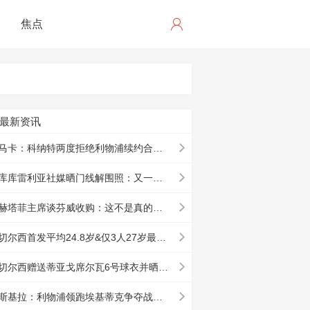
焦点
最新资讯
马卡：科纳特两度拒绝利物浦续约合同，皇马正在等待他的决定_必一·运动
库库雷利亚社媒晒门线解围照：又一场决赛！蓝军们，周日再见_必一·运动
赫塔菲主席谈芬威收购：这不是真的，我从未想过出售俱乐部_必一·运动
切尔西首发平均24.8岁&仅3人27岁最高，对手31.0岁&仅2人低于26岁_必一·运动
切尔西赠送蒂亚戈席尔瓦6号球衣并晒出合影：怪兽_必一·运动
斯基拉：利物浦领跑埃基蒂克争夺战，球员已接受签约5年_必一·运动