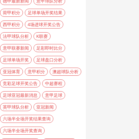
德甲最新新闻
意甲球队分析
荷甲积分
足球单场开奖结果
西甲积分
4场进球开奖公告
法甲球队分析
K联赛
意甲联赛新闻
足彩即时比分
足球单场开奖
足球盘口分析
亚冠体育
意甲积分
澳超球队分析
竞彩足球开奖公告
中超赛程
足球亚冠最新消息
意甲足球
英甲球队分析
亚冠新闻
六场半全场开奖结果查询
六场半全场开奖查询