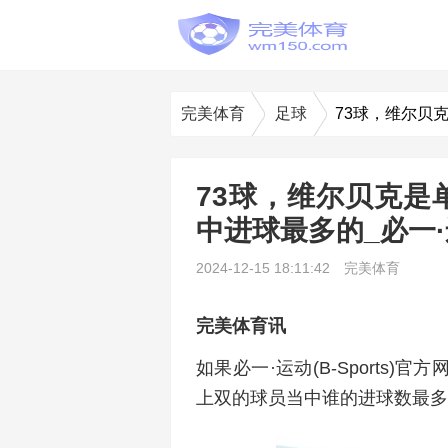
完美体育
足球
73球，维尔贝克
73球，维尔贝克是
中进球最多的_必一·运
2024-12-15 18:11:42
完美体育
完美体育讯
如果必一·运动(B-Sports
上双的球员当中谁的进球数最多