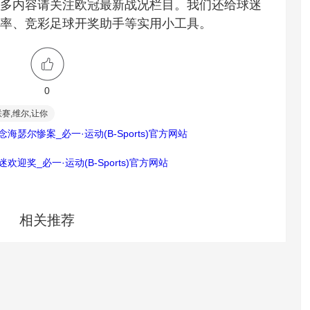
多内容请关注
欧冠最新战况
栏目。我们还给球迷
率
、
竞彩足球开奖
助手等实用小工具。
0
联赛,维尔,让你
尔惨案_必一·运动(B-Sports)官方网站
奖_必一·运动(B-Sports)官方网站
相关推荐