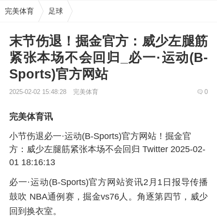
完美体育
足球
末节伤退！掘金官方：威少左腿筋
紧张本场不会回归_必一·运动(B-
Sports)官方网站
2025-02-02 15:48:28
完美体育
0
完美体育讯
小节伤退必一·运动(B-Sports)官方网站！掘金官
方：威少左腿筋紧张本场不会回归 Twitter 2025-02-
01 18:16:13
必一·运动(B-Sports)官方网站资讯2月1日报导传播
鼓吹 NBA通例赛，掘金vs76人。角逐第四节，威少
回到换衣室。