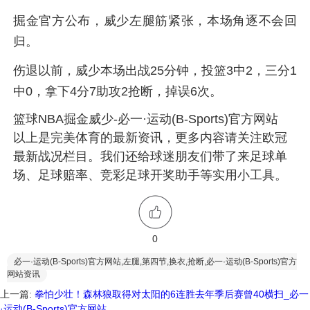
掘金官方公布，威少左腿筋紧张，本场角逐不会回
归。
伤退以前，威少本场出战25分钟，投篮3中2，三分1
中0，拿下4分7助攻2抢断，掉误6次。
篮球NBA掘金威少-必一·运动(B-Sports)官方网站
以上是
完美体育
的最新资讯，更多内容请关注
欧冠
最新战况
栏目。我们还给球迷朋友们带了来
足球单
场
、
足球赔率
、
竞彩足球开奖
助手等实用小工具。
0
必一·运动(B-Sports)官方网站,左腿,第四节,换衣,抢断,必一·运动(B-Sports)官方
网站资讯
上一篇:
拳怕少壮！森林狼取得对太阳的6连胜去年季后赛曾40横扫_必一
·运动(B-Sports)官方网站