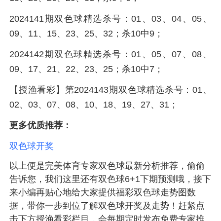
2024141期双色球精选杀号：01、03、04、05、
09、11、15、23、25、32；杀10中9；
2024142期双色球精选杀号：01、05、07、08、
09、17、21、22、23、25；杀10中7；
【授渔看彩】第2024143期双色球精选杀号：01、
02、03、07、08、10、18、19、27、31；
更多优质推荐：
双色球开奖
以上便是
完美体育
专家双色球最新分析推荐，偷偷
告诉您，我们这里还有
双色球6+1下期预测
哦，接下
来小编再贴心地给大家提供
福彩双色球走势图
数
据，带你一步到位了解双色球开奖及走势！赶紧点
击下方
授渔看彩
栏目，会每期定时发布免费专家推