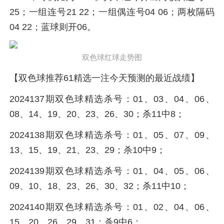
25；一组连号21 22；一组偶连号04 06；两枚隔码
04 22；蓝球则开06。
双色球红球走势图
【双色球推荐61精选一注今天预测的最近战绩】
2024137期双色球精选杀号：01、03、04、06、
08、14、19、20、23、26、30；杀11中8；
2024138期双色球精选杀号：01、05、07、09、
13、15、19、21、23、29；杀10中9；
2024139期双色球精选杀号：01、04、05、06、
09、10、18、23、26、30、32；杀11中10；
2024140期双色球精选杀号：01、02、04、06、
15、20、26、29、31；杀9中6；