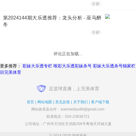
0 评
第2024144期大乐透推荐：龙头分析 - 巫马醉
冬
0 评
评论正在加载...
更多推荐：
彩妹大乐透专栏
唯彩大乐透彩妹杀号
彩妹大乐透杀号独家栏
目完美体育
足篮球直播，上
完美体育
首页
|
网站地图
|
意见反馈
|
关于我们
|
客户端下载
网站收录及合作：
wanmeitiyu88@gmail.com
联系电话：
020-23638721
公司地址：广州市天河区天河路208号粤海天河城大厦
© 2014-2025 版权所有